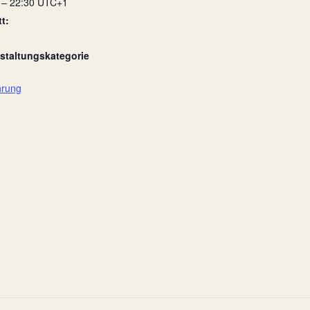
 – 22:30
UTC+1
tt:
staltungskategorie
hrung