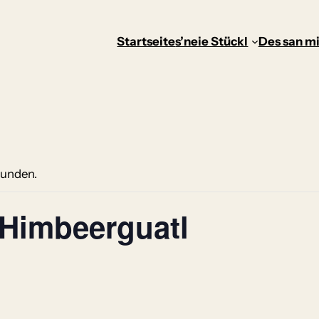
Startseite
s’neie Stückl
Des san mi
funden.
Himbeerguatl