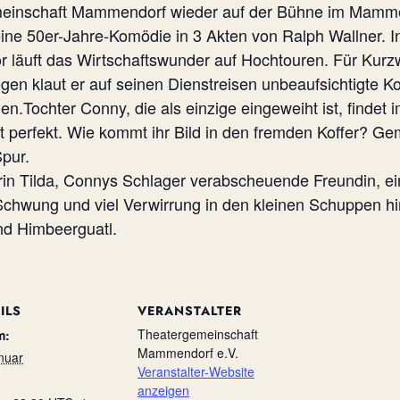
emeinschaft Mammendorf wieder auf der Bühne im Mamm
ine 50er-Jahre-Komödie in 3 Akten von Ralph Wallner. In
ör läuft das Wirtschaftswunder auf Hochtouren. Für Kurz
en klaut er auf seinen Dienstreisen unbeaufsichtigte Kof
.Tochter Conny, die als einzige eingeweiht ist, findet 
ist perfekt. Wie kommt ihr Bild in den fremden Koffer? 
pur.
barin Tilda, Connys Schlager verabscheuende Freundin, e
hwung und viel Verwirrung in den kleinen Schuppen h
und Himbeerguatl.
ILS
VERANSTALTER
Theatergemeinschaft
m:
Mammendorf e.V.
nuar
Veranstalter-Website
anzeigen