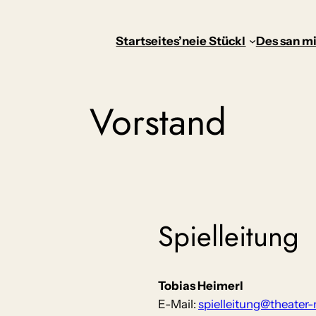
Startseite
s’neie Stückl
Des san mi
Vorstand
Spielleitung
Tobias Heimerl
E-Mail:
spielleitung@theate