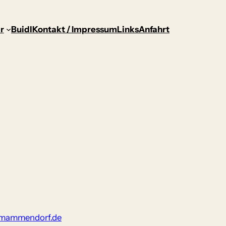
r
Buidl
Kontakt / Impressum
Links
Anfahrt
r-mammendorf.de